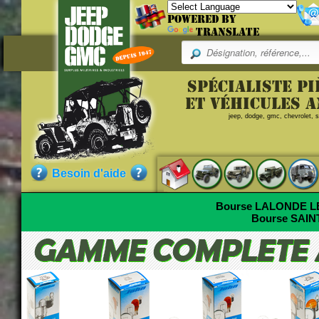
Powered by
Translate
Spécialiste p
et véhicules 
jeep, dodge, gmc, chevrolet, sc
Besoin d'aide
Bourse LALONDE 
Bourse SAI