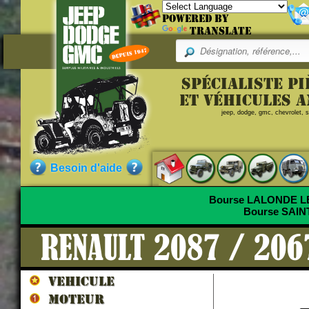
Powered by
Translate
Spécialiste p
et véhicules 
jeep, dodge, gmc, chevrolet, sc
Besoin d'aide
Bourse LALONDE 
Bourse SAI
RENAULT 2087 / 206
VEHICULE
MOTEUR