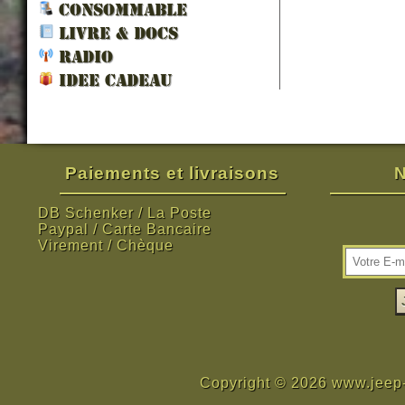
CONSOMMABLE
LIVRE & DOCS
RADIO
IDEE CADEAU
Paiements et livraisons
N
DB Schenker / La Poste
Paypal / Carte Bancaire
Virement / Chèque
Copyright © 2026 www.jeep-