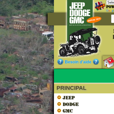
Pow
Référe
CV60926
Qualité :
N
Besoin d'aide
contenir des tr
PRINCIPAL
Nos cli
JEEP
DODGE
GMC