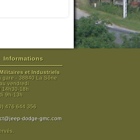
Informations
ilitaires et Industriels
a gare - 38840 La Sône
 au vendredi
t 14h30-18h
i 9h-13h
0) 476 644 356
act@jeep-dodge-gmc.com
ervés.