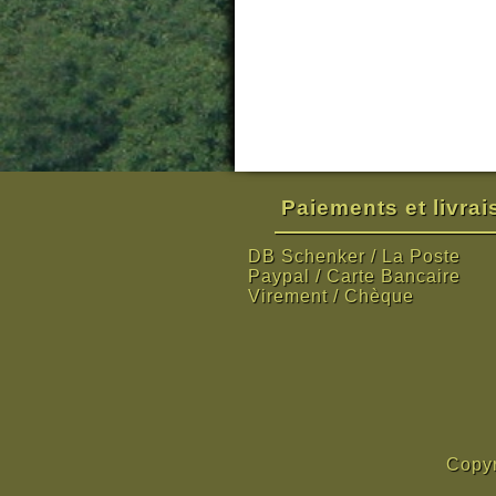
Paiements et livra
DB Schenker / La Poste
Paypal / Carte Bancaire
Virement / Chèque
Copyr