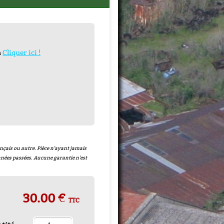
n
Cliquer ici !
500ML
-
nçais ou autre. Pièce n'ayant jamais
 années passées. Aucune garantie n'est
30.00 €
TTC