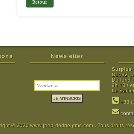
isons
Newsletter
Surplus M
D1092, l
Du lundi
9h-13h e
Le Samed
+33 (
cont
ight © 2026 www.jeep-dodge-gmc.com . Tous droits rés