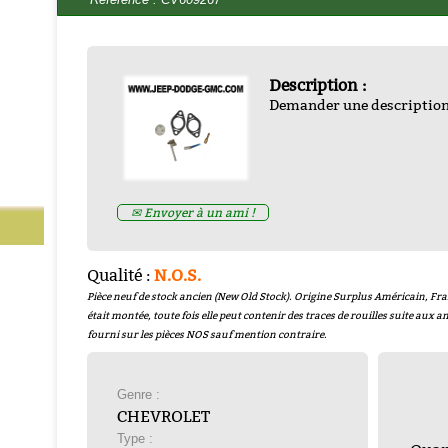
Description :
Demander une descriptio
DEGRIPPANT AEROSOL 
-
DEGRIP
Prix : € HT
Prix : 10.00€ HT
✉ Envoyer à un ami !
Qualité :
N.O.S.
Pièce neuf de stock ancien (New Old Stock). Origine Surplus Américain, Fra
était montée, toute fois elle peut contenir des traces de rouilles suite aux
fourni sur les pièces NOS sauf mention contraire.
Genre :
CHEVROLET
Type :