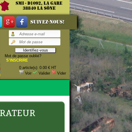
SMI - D1092, La gare
38840 La Sône
Suivez-nous!
Mot de passe oublié?
26684
S'INSCRIRE
0 article(s): 0.00 € HT
 NOS peuvent
Voir
Valider
Vider
URATEUR