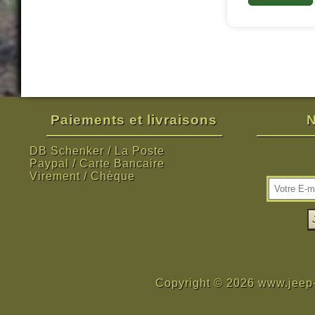
Paiements et livraisons
N
DB Schenker / La Poste
Paypal / Carte Bancaire
Virement / Chèque
Copyright © 2026 www.jeep-