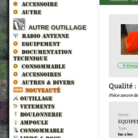
ACCESSOIRE
AUTRE
AUTRE OUTILLAGE
RADIO ANTENNE
EQUIPEMENT
LES VEHICULES ALLIES DE 
DOCUMENTATION
LIBERATION par francois berti
TECHNIQUE
ZND300022
✉ Envoye
Prix : 16.67€ HT
CONSOMMABLE
ACCESSOIRES
AUTRES & DIVERS
Qualité :
NOUVEAUTÉ
Pièce neuve de
OUTILLAGE
VETEMENTS
BOULONNERIE
Genre :
EQUIPE
AMPOULE
Type :
CONSOMMABLE
bac a bec