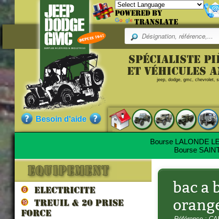
Powered by
Translate
Pr
Spécialiste p
Merci de remplir le f
Référence
et véhicules 
jeep, dodge, gmc, chevrolet, sc
E-mail :
CAUCHARD188
bac a 
Commentaire (Max 500 le
Qualité :
NEUF
Besoin d'aide
Pièce neuve de fabrication ac
Bourse LALONDE LES
Bourse SAINT
Saisir le code suivant :
Nos clients ont aussi commandé
bac a 
ELECTRICITE
orang
TREUIL & 20 prise
force
Référence : 