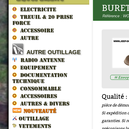
BURET
ELECTRICITE
Référence : W
TREUIL & 20 prise
force
ACCESSOIRE
AUTRE
LES VEHICULES ALLIES DE 
AUTRE OUTILLAGE
LIBERATION par francois berti
ZND300022
RADIO ANTENNE
Prix : 16.67€ HT
EQUIPEMENT
DOCUMENTATION
✉ Envoye
TECHNIQUE
CONSOMMABLE
Qualité :
ACCESSOIRES
AUTRES & DIVERS
pièce de démon
NOUVEAUTÉ
Si expédition d
OUTILLAGE
garanties. Si r
VETEMENTS
préconisons la