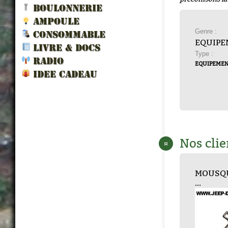
BOULONNERIE
AMPOULE
Genre :
CONSOMMABLE
EQUIPE
LIVRE & DOCS
Type :
RADIO
EQUIPEME
IDEE CADEAU
Nos clie
¤
PORTE FUSIL MI...
SANGLE POLYVAL...
MOUSQUETON DE
OEILLET OVALE ...
Bec verseur je...
COR
SAN
...
DIAM