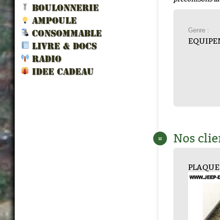
BOULONNERIE
AMPOULE
Genre :
CONSOMMABLE
EQUIPE
LIVRE & DOCS
RADIO
IDEE CADEAU
Nos clie
¤
PLAQUE LAITON ...
JERRICAN 20L U...
JERRICAN 20L U...
SUPPORT BURETT...
PLAQUE 
JERRIC