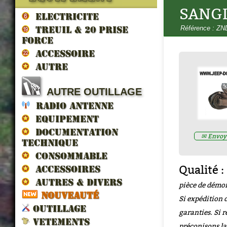
SANGL
ELECTRICITE
Référence : Z
TREUIL & 20 prise
force
ACCESSOIRE
AUTRE
BALAI ESSUIE GLACES type cro
AUTRE OUTILLAGE
WOA12864
Prix : 8.00€ HT
RADIO ANTENNE
EQUIPEMENT
DOCUMENTATION
✉ Envoye
TECHNIQUE
CONSOMMABLE
Qualité :
ACCESSOIRES
AUTRES & DIVERS
pièce de démon
NOUVEAUTÉ
Si expédition d
OUTILLAGE
garanties. Si r
VETEMENTS
préconisons la