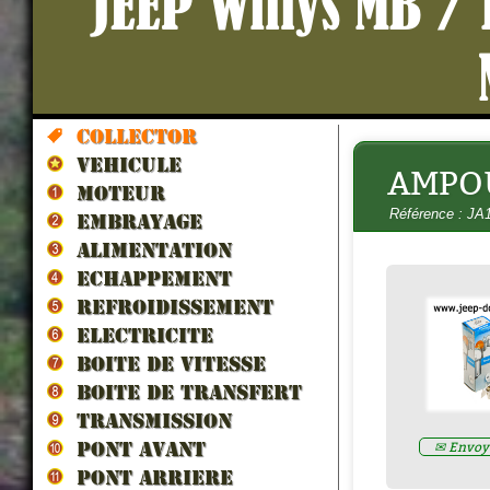
JEEP Willys MB /
Collector
VEHICULE
AMPOU
AMPOULE 6V 36/36W 2 PLO
MOTEUR
BLANCHE - BA21d
- HO60887
Référence : JA
Prix : 5.00€ HT
EMBRAYAGE
ALIMENTATION
ECHAPPEMENT
REFROIDISSEMENT
ELECTRICITE
BOITE DE VITESSE
BOITE DE TRANSFERT
TRANSMISSION
✉ Envoye
PONT AVANT
PONT ARRIERE