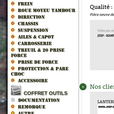
FREIN
Qualité :
ROUE MOYEU TAMBOUR
Pièce neuve de
DIRECTION
CHASSIS
SUSPENSION
Véhicule 
JEEP - R208
AILES & CAPOT
CARROSSERIE
TREUIL & 20 prise
force
PRISE DE FORCE
PROTECTION & PARE
CHOC
ACCESSOIRE
Nos clie
¤
COFFRET OUTILS
DOCUMENTATION
LANTERNE FEU A...
KIT REPARATION...
RESSORT
AMPOULE
KIT R
POUL
LANCEU...
REMORQUE
AUTRE