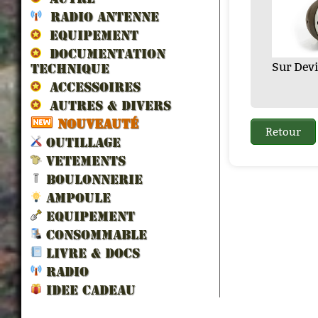
RADIO ANTENNE
EQUIPEMENT
DOCUMENTATION
Sur Devis
36.00 € TTC
6.00 € T
36.00 
33.6
TECHNIQUE
30.00 € TTC
ACCESSOIRES
AUTRES & DIVERS
NOUVEAUTÉ
OUTILLAGE
VETEMENTS
BOULONNERIE
AMPOULE
EQUIPEMENT
CONSOMMABLE
LIVRE & DOCS
RADIO
IDEE CADEAU