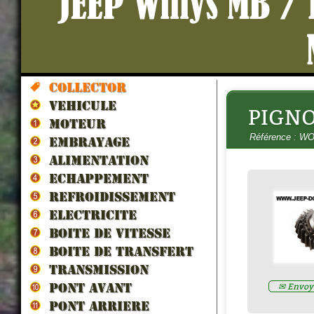
JEEP Willys MB /
Collector
VEHICULE
PIGNO
HUILE PONT/BOITE 80W90 (Spé
MOTEUR
collection) 5litres
- H80W90
Référence : W
Prix : 70.00€ HT
EMBRAYAGE
ALIMENTATION
ECHAPPEMENT
REFROIDISSEMENT
ELECTRICITE
BOITE DE VITESSE
BOITE DE TRANSFERT
TRANSMISSION
✉ Envoye
PONT AVANT
PONT ARRIERE