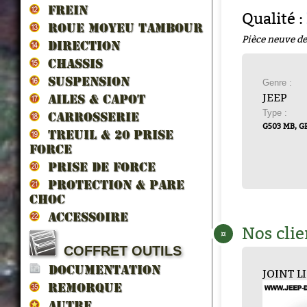
FREIN
Qualité :
ROUE MOYEU TAMBOUR
Pièce neuve de
DIRECTION
CHASSIS
SUSPENSION
Genre :
JEEP
AILES & CAPOT
Type :
CARROSSERIE
G503 MB, G
TREUIL & 20 prise
force
PRISE DE FORCE
PROTECTION & PARE
CHOC
ACCESSOIRE
Nos clie
¤
COFFRET OUTILS
DOCUMENTATION
NOYAU
JOINT LIEGE SU
BAGUE BRO
INTERIEU...
D...
REMORQUE
AUTRE