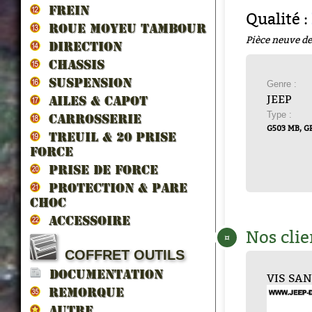
FREIN
Qualité :
ROUE MOYEU TAMBOUR
Pièce neuve de
DIRECTION
CHASSIS
SUSPENSION
Genre :
JEEP
AILES & CAPOT
Type :
CARROSSERIE
G503 MB, G
TREUIL & 20 prise
force
PRISE DE FORCE
PROTECTION & PARE
CHOC
ACCESSOIRE
Nos clie
¤
COFFRET OUTILS
DOCUMENTATION
ON
T PAPIER B...
PIGNON TRAIN F...
RONDELLE
VIS SANS FIN C...
BOUCHON
PIGN
JOIN
V
EU...
CALAG...
VIDANG...
BALAD
REMORQUE
AUTRE