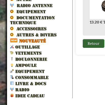
RADIO ANTENNE
EQUIPEMENT
DOCUMENTATION
0 € TTC
108.00 € TTC
13.20 € TTC
12.0
1
TECHNIQUE
 € TTC
1.20 € TTC
2.40 € TTC
180.0
ACCESSOIRES
AUTRES & DIVERS
NOUVEAUTÉ
OUTILLAGE
VETEMENTS
BOULONNERIE
AMPOULE
EQUIPEMENT
CONSOMMABLE
LIVRE & DOCS
RADIO
IDEE CADEAU