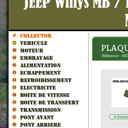
JEEP Willys MB /
Collector
VEHICULE
PLAQU
HUILE PONT/BOITE 80W90 (Spé
MOTEUR
collection) 5litres
- H80W90
Référence : W
Prix : 70.00€ HT
EMBRAYAGE
ALIMENTATION
ECHAPPEMENT
REFROIDISSEMENT
ELECTRICITE
BOITE DE VITESSE
BOITE DE TRANSFERT
TRANSMISSION
✉ Envoye
PONT AVANT
PONT ARRIERE