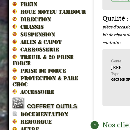
FREIN
ROUE MOYEU TAMBOUR
Qualité :
DIRECTION
pièce d'occasi
CHASSIS
SUSPENSION
kit de réparat
AILES & CAPOT
contraire.
CARROSSERIE
TREUIL & 20 prise
Genre :
force
JEEP
PRISE DE FORCE
Type :
PROTECTION & PARE
G503 MB G
CHOC
ACCESSOIRE
COFFRET OUTILS
DOCUMENTATION
REMORQUE
Nos clie
¤
AUTRE