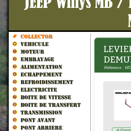
JEEP Willys MB /
Collector
VEHICULE
LEVI
HUILE PONT/BOITE 80W90 (Spé
MOTEUR
collection) 5litres
- H80W90
DEMUL
Prix : 70.00€ HT
EMBRAYAGE
ALIMENTATION
Référence : 
ECHAPPEMENT
REFROIDISSEMENT
ELECTRICITE
BOITE DE VITESSE
BOITE DE TRANSFERT
TRANSMISSION
PONT AVANT
PONT ARRIERE
✉ Envoye