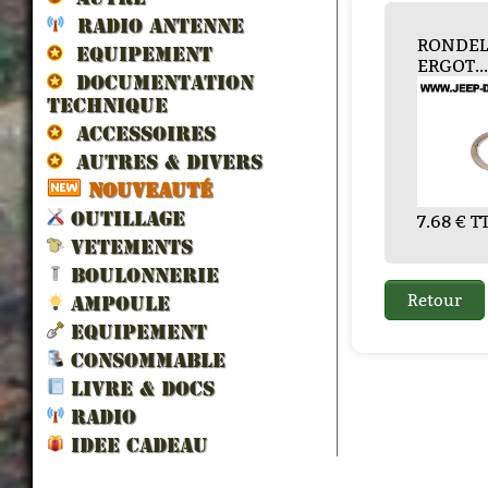
RADIO ANTENNE
RANSFER...
RENIFLARD DE V...
PIGNON TRAIN F...
RONDELLE
CARTER princip...
BOITE T
BOITE
BOIT
EQUIPEMENT
ERGOT...
DOCUMENTATION
TECHNIQUE
ACCESSOIRES
AUTRES & DIVERS
NOUVEAUTÉ
€ TTC
3.60 € TTC
84.00 € TTC
360.00 € TTC
1800.00
1200.0
1200
OUTILLAGE
7.68 € TTC
VETEMENTS
BOULONNERIE
AMPOULE
EQUIPEMENT
CONSOMMABLE
LIVRE & DOCS
RADIO
IDEE CADEAU