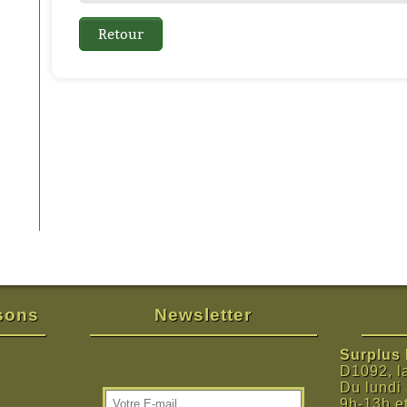
isons
Newsletter
Surplus M
D1092, l
Du lundi
9h-13h e