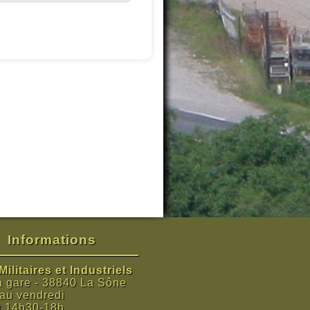
Informations
ilitaires et Industriels
a gare - 38840 La Sône
 au vendredi
t 14h30-18h