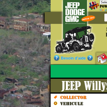
Pow
Référe
WOA153
Qualité :
Besoin d'aide
Sans garantie.)
JEEP Will
Nos cli
Collector
VEHICULE