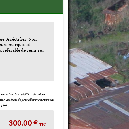
e. A réctifier. Non
ieurs marques et
 + Joint
 préférable de venir sur
uivre
-
auration. Si expédition de pièces
tion les frais de port aller et retour sont
mptoir.
300.00 €
TTC