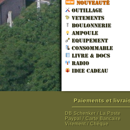
NOUVEAUTÉ
OUTILLAGE
VETEMENTS
BOULONNERIE
AMPOULE
EQUIPEMENT
CONSOMMABLE
LIVRE & DOCS
RADIO
IDEE CADEAU
Paiements et livra
DB Schenker / La Poste
Paypal / Carte Bancaire
Virement / Chèque