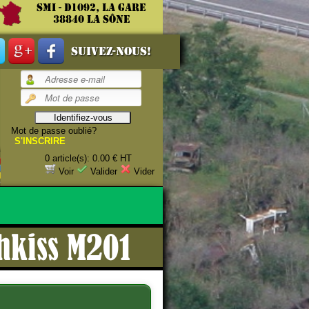
SMI - D1092, La gare
38840 La Sône
Suivez-nous!
Mot de passe oublié?
S'INSCRIRE
0 article(s): 0.00 € HT
estauration.
Voir
Valider
Vider
hkiss M201