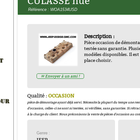
CULASSE nue
Référence : WOA1534USD
Description :
Pièce occasion de démontag
testée sans garantie. Plus
CARTOUCHE FILTRE A HUILE
modèles disponibles. Il est
 MOTEUR ESSENCE 20W50
caoutchouc et 3 joints c
place choisir.
Collection) 5 litres
- H20W50
T
WOA1236
Prix : 65.00€ HT
Prix : 13.00€ HT
✉ Envoyer à un ami !
Qualité :
OCCASION
OUR
pièce de démontage ayant déjà servi. Nécessite la plupart du temps une rest
d'occasion, celles-ci ne sont ni testées, ni vérifiées, sans garanties. Si rétrac
à la charge du client. Nous préconisons la vente de pièces d'occasion au co
Genre :
JEEP