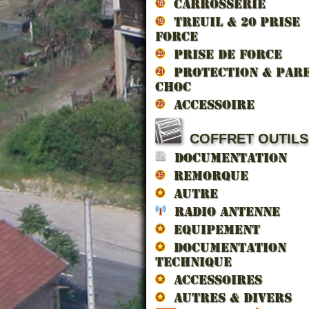
CARROSSERIE
TREUIL & 20 prise
force
PRISE DE FORCE
PROTECTION & PAR
CHOC
ACCESSOIRE
COFFRET OUTILS
DOCUMENTATION
JOINT BOUCHON ...
CARTOUCHE FILT...
KIT VOLET COLL...
CAR
SE
REMORQUE
AUTRE
RADIO ANTENNE
EQUIPEMENT
DOCUMENTATION
TECHNIQUE
1.68 € TTC
15.60 € TTC
48.00 € TTC
15.6
54
ACCESSOIRES
AUTRES & DIVERS