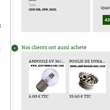
Type :
Quant
G503 MB, GPW, M201
AJ
E
Nos clients ont aussi acheté
¤
TERNE FEU A...
AMPOULE 6V 36/...
ALLUMEUR
LANTERNE FEU A...
POULIE DE DYNA...
AVERTISSEUR KL...
AMP
compl...
Devis
6.00 € TTC
Sur Devis
33.60 € TTC
168.00 € TTC
6.0
Sur Devis