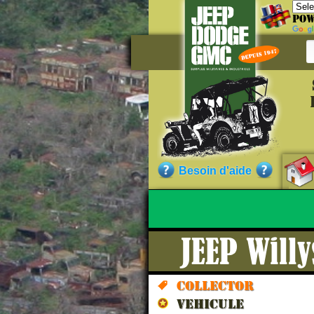
Pow
Référe
WOA156
Besoin d'aide
Qualité :
JEEP Will
Nos cli
Collector
VEHICULE