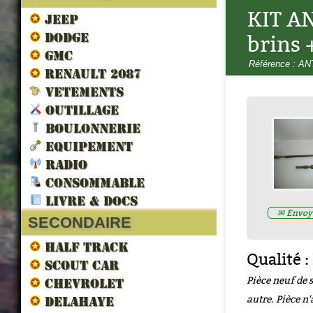
KIT AN
JEEP
DODGE
brins 
GMC
Référence : A
RENAULT 2087
VETEMENTS
OUTILLAGE
LES VEHICULES ALLIES DE 
LIBERATION par francois berti
BOULONNERIE
ZND300022
EQUIPEMENT
Prix : 16.67€ HT
RADIO
CONSOMMABLE
LIVRE & DOCS
✉ Envoye
SECONDAIRE
HALF TRACK
Qualité :
SCOUT CAR
Pièce neuf de 
CHEVROLET
autre. Pièce n'
DELAHAYE