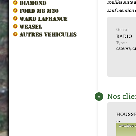
rouilles suite
DIAMOND
sauf mention 
FORD M8 M20
WARD LAFRANCE
WEASEL
Genre :
AUTRES VEHICULES
RADIO
Type :
G503 MB, G
Nos clie
¤
BOITE JONCTION...
PORCELAINE ANT...
HOUSSE
EMBA
BRI
...
ANTEN
M...