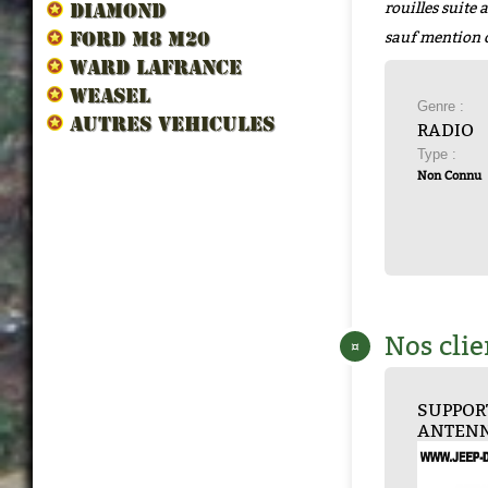
rouilles suite
DIAMOND
sauf mention 
FORD M8 M20
WARD LAFRANCE
WEASEL
Genre :
AUTRES VEHICULES
RADIO
Type :
Non Connu
Nos clie
¤
SUPPORT
EMBASE MP47 en...
EMBASE 
TUBE
SUP
ANTENN...
V...
ANT