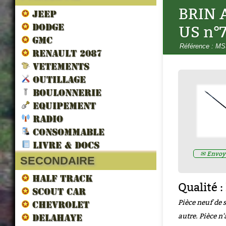
BRIN 
JEEP
DODGE
US n°
GMC
Référence : M
RENAULT 2087
VETEMENTS
OUTILLAGE
LES VEHICULES ALLIES DE 
LIBERATION par francois berti
BOULONNERIE
ZND300022
EQUIPEMENT
Prix : 16.67€ HT
RADIO
CONSOMMABLE
LIVRE & DOCS
✉ Envoye
SECONDAIRE
HALF TRACK
Qualité :
SCOUT CAR
Pièce neuf de 
CHEVROLET
autre. Pièce n'
DELAHAYE