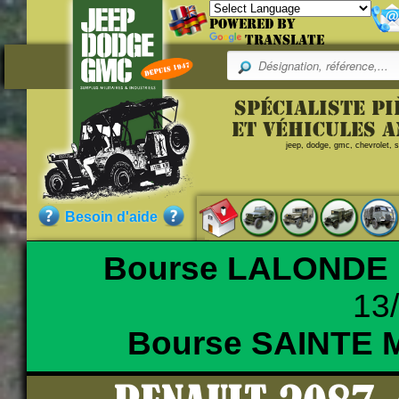
Powered by
Translate
Pr
Spécialiste p
Référence
et véhicules 
jeep, dodge, gmc, chevrolet, sc
980389
JO
Qualité :
NEUF
Besoin d'aide
Pièce neuve de fabrication ac
Bourse LALONDE
13
Nos clients ont aussi commandé
Bourse SAINTE 