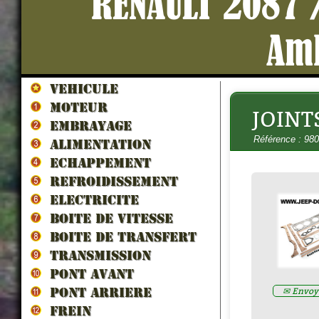
RENAULT 2087 
Am
VEHICULE
MOTEUR
JOINT
HUILE MOTEUR ESSENCE 20
EMBRAYAGE
(Spécial Collection) 5 litres
- H2
Référence : 98
Prix : 65.00€ HT
ALIMENTATION
ECHAPPEMENT
REFROIDISSEMENT
ELECTRICITE
BOITE DE VITESSE
BOITE DE TRANSFERT
TRANSMISSION
PONT AVANT
✉ Envoye
PONT ARRIERE
FREIN