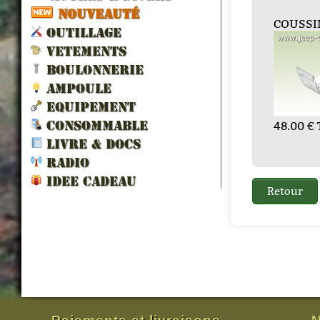
NOUVEAUTÉ
 CULAS...
BLOC CARTER CY...
COUSSINETS LIG...
JOINT D
GUIDE
OUTILLAGE
VETEMENTS
BOULONNERIE
AMPOULE
EQUIPEMENT
TTC
456.00 € TTC
48.00 € TTC
60.00 €
12.00 
CONSOMMABLE
LIVRE & DOCS
RADIO
IDEE CADEAU