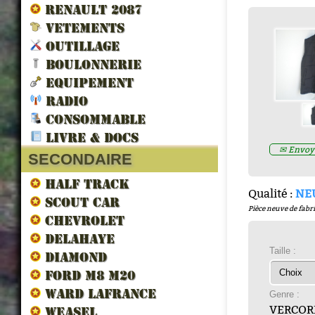
RENAULT 2087
VETEMENTS
OUTILLAGE
BOULONNERIE
EQUIPEMENT
RADIO
LES VEHICULES ALLIES DE 
CONSOMMABLE
LIBERATION par francois berti
LIVRE & DOCS
ZND300022
✉ Envoye
Prix : 16.67€ HT
SECONDAIRE
HALF TRACK
Qualité :
NE
SCOUT CAR
Pièce neuve de fabri
CHEVROLET
DELAHAYE
Taille :
DIAMOND
FORD M8 M20
WARD LAFRANCE
Genre :
VERCOR
WEASEL