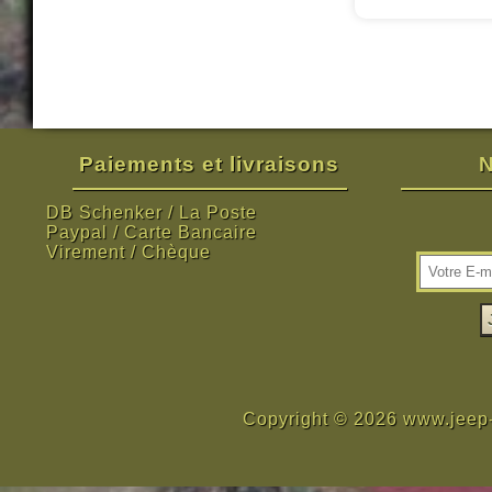
Paiements et livraisons
N
DB Schenker / La Poste
Paypal / Carte Bancaire
Virement / Chèque
Copyright © 2026 www.jeep-