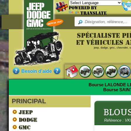
Powered by
Translate
Pr
Spécialiste p
Référence
et véhicules 
jeep, dodge, gmc, chevrolet, sc
VK020001
BL
Qualité :
NEUF
Besoin d'aide
Pièce neuve de fabrication ac
Bourse LALONDE 
Bourse SAI
PRINCIPAL
Nos clients ont aussi commandé
BLOU
JEEP
DODGE
Référence : VK
GMC