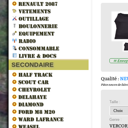
RENAULT 2087
VETEMENTS
OUTILLAGE
BOULONNERIE
EQUIPEMENT
RADIO
LES VEHICULES ALLIES DE 
CONSOMMABLE
LIBERATION par francois berti
LIVRE & DOCS
ZND300022
✉ Envoye
Prix : 16.67€ HT
SECONDAIRE
HALF TRACK
Qualité :
NE
SCOUT CAR
Pièce neuve de fabri
CHEVROLET
DELAHAYE
Taille :
DIAMOND
FORD M8 M20
WARD LAFRANCE
Genre :
VERCOR
WEASEL