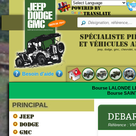
Powered by
Translate
Pr
Spécialiste p
Référence
et véhicules 
jeep, dodge, gmc, chevrolet, sc
VM11001002
Qualité :
NEUF
Besoin d'aide
Pièce neuve de fabrication ac
Bourse LALONDE 
Bourse SAI
PRINCIPAL
Nos clients ont aussi commandé
DEBA
JEEP
DODGE
Référence : V
GMC