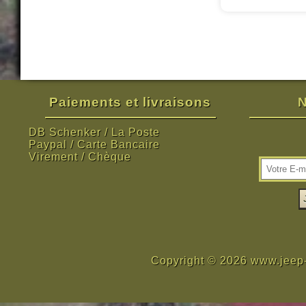
Paiements et livraisons
N
DB Schenker / La Poste
Paypal / Carte Bancaire
Virement / Chèque
Copyright © 2026 www.jeep-