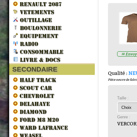
RENAULT 2087
VETEMENTS
OUTILLAGE
BOULONNERIE
EQUIPEMENT
RADIO
LES VEHICULES ALLIES DE 
CONSOMMABLE
✉ Envoye
LIBERATION par francois berti
LIVRE & DOCS
ZND300022
Prix : 16.67€ HT
SECONDAIRE
Qualité :
NE
HALF TRACK
Pièce neuve de fabri
SCOUT CAR
CHEVROLET
Taille :
DELAHAYE
DIAMOND
Genre :
FORD M8 M20
VERCOR
WARD LAFRANCE
WEASEL