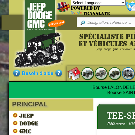
Powered by
Translate
Pr
Spécialiste p
Référence
et véhicules 
jeep, dodge, gmc, chevrolet, sc
VM11011009
Qualité :
NEUF
Besoin d'aide
Pièce neuve de fabrication ac
Bourse LALONDE LES
Bourse SAINT
PRINCIPAL
Nos clients ont aussi commandé
TEE-S
JEEP
DODGE
Référence : V
GMC