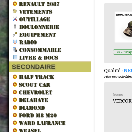
RENAULT 2087
VETEMENTS
OUTILLAGE
BOULONNERIE
EQUIPEMENT
RADIO
LES VEHICULES ALLIES DE 
CONSOMMABLE
✉ Envoye
LIBERATION par francois berti
LIVRE & DOCS
ZND300022
Prix : 16.67€ HT
SECONDAIRE
Qualité :
NE
HALF TRACK
Pièce neuve de fabri
SCOUT CAR
CHEVROLET
Genre :
DELAHAYE
VERCOR
DIAMOND
FORD M8 M20
WARD LAFRANCE
WEASEL