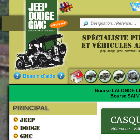
Pr
Spécialiste p
Merci de remplir le f
Référence
et véhicules 
jeep, dodge, gmc, chevrolet, sc
E-mail :
VS010003
CA
Commentaire (Max 500 le
Qualité :
NEUF
Besoin d'aide
Pièce neuve de fabrication ac
Bourse LALONDE 
Bourse SAI
PRINCIPAL
Saisir le code suivant :
Nos clients ont aussi commandé
CASQU
JEEP
DODGE
Référence : VS
GMC