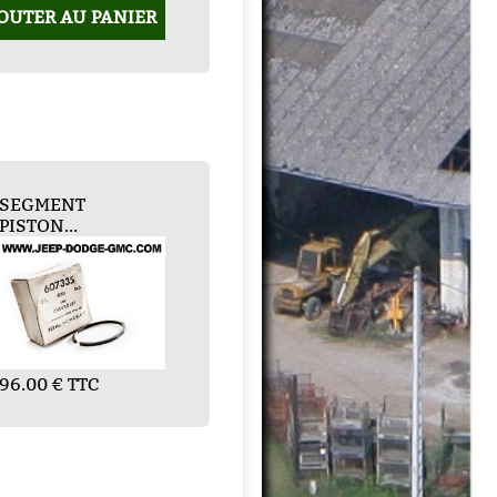
OUTER AU PANIER
ARTER INFERIE...
SEGMENT
PISTON...
16.00 € TTC
96.00 € TTC