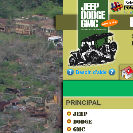
Pow
Référe
GM60842
Qualité :
N
Besoin d'aide
contenir des tr
PRINCIPAL
Nos cli
JEEP
DODGE
GMC