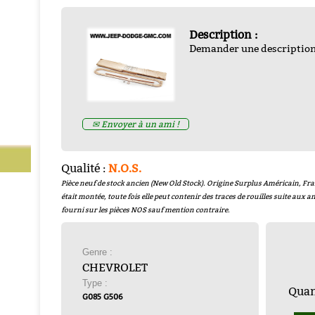
Description :
Demander une descriptio
 MOTEUR ESSENCE 20W50
PAPIER JOINT INDECHI
✉ Envoyer à un ami !
Collection) 5 litres
- H20W50
50x50cm
- 4186449
Prix : 65.00€ HT
Prix : 12.50€ HT
Qualité :
N.O.S.
Pièce neuf de stock ancien (New Old Stock). Origine Surplus Américain, Fra
était montée, toute fois elle peut contenir des traces de rouilles suite aux
fourni sur les pièces NOS sauf mention contraire.
Genre :
CHEVROLET
Type :
Quant
G085 G506