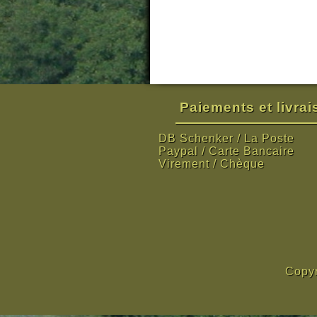
Paiements et livra
DB Schenker / La Poste
Paypal / Carte Bancaire
Virement / Chèque
Copyr