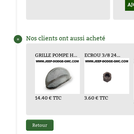
AJ
Nos clients ont aussi acheté
¤
NTS MOTEUR ...
ROU 3/8 24...
GRILLE POMPE H...
CARTER INFERIE...
JOINTS MOTEUR ...
ECROU 3/8 24...
C
00 € TTC
60 € TTC
14.40 € TTC
216.00 € TTC
132.00 € TTC
3.60 € TTC
2