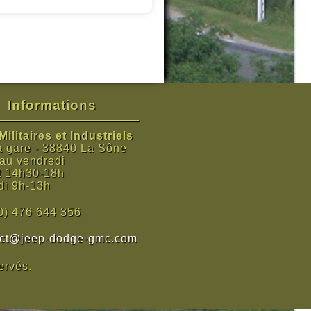
Informations
ilitaires et Industriels
a gare - 38840 La Sône
 au vendredi
t 14h30-18h
i 9h-13h
0) 476 644 356
act@jeep-dodge-gmc.com
ervés.