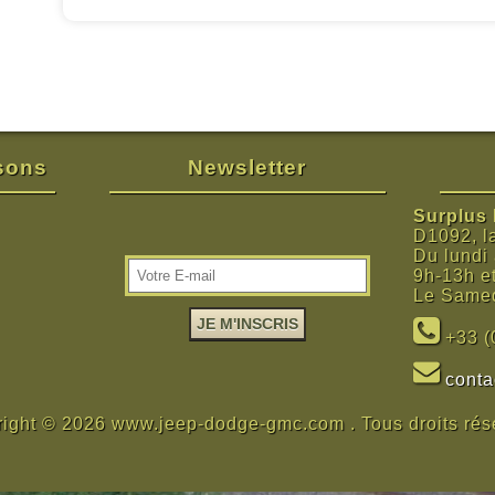
isons
Newsletter
Surplus M
D1092, l
Du lundi
9h-13h e
Le Samed
+33 (
cont
ight © 2026 www.jeep-dodge-gmc.com . Tous droits rés