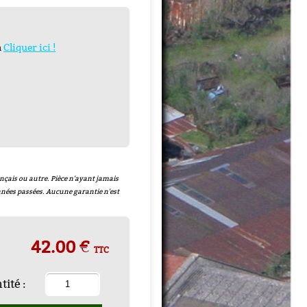
n
Cliquer ici !
RABLE
nçais ou autre. Pièce n'ayant jamais
 années passées. Aucune garantie n'est
42.00 €
TTC
ité :