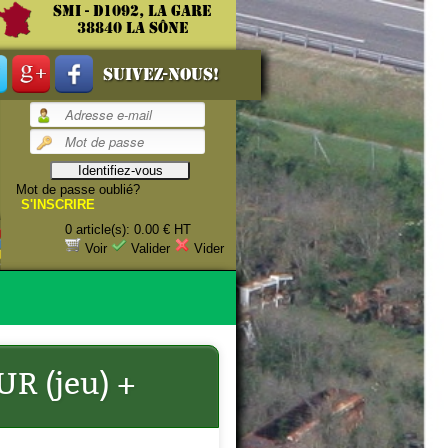
SMI - D1092, La gare
38840 La Sône
Suivez-nous!
Mot de passe oublié?
S'INSCRIRE
0 article(s): 0.00 € HT
 NOS peuvent
Voir
Valider
Vider
R (jeu) +