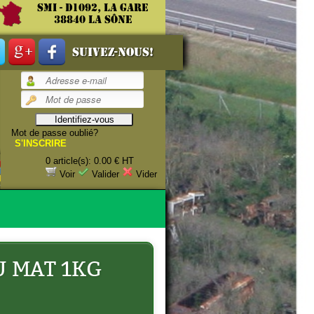
SMI - D1092, La gare
38840 La Sône
Suivez-nous!
Mot de passe oublié?
1/6)
S'INSCRIRE
0 article(s): 0.00 € HT
Voir
Valider
Vider
U MAT 1KG