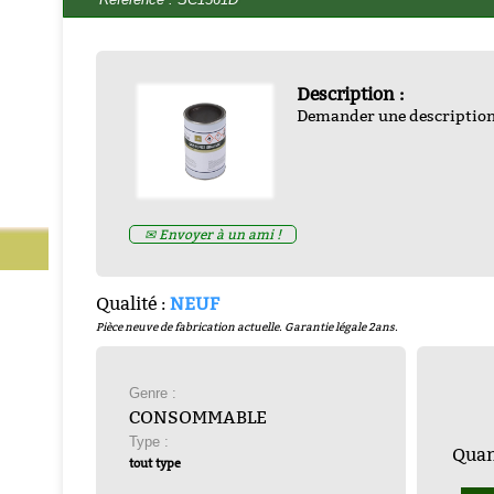
Description :
Demander une descriptio
EHICULES ALLIES DE LA
TION par francois bertin
-
-
ZND300022
Prix : € HT
✉ Envoyer à un ami !
Prix : 16.67€ HT
Qualité :
NEUF
Pièce neuve de fabrication actuelle. Garantie légale 2ans.
Genre :
CONSOMMABLE
Type :
Quant
tout type