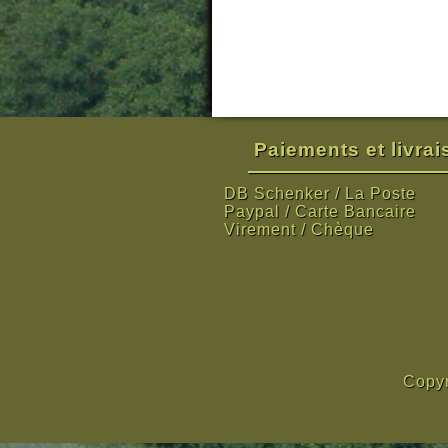
Paiements et livra
DB Schenker / La Poste
Paypal / Carte Bancaire
Virement / Chèque
Copyr