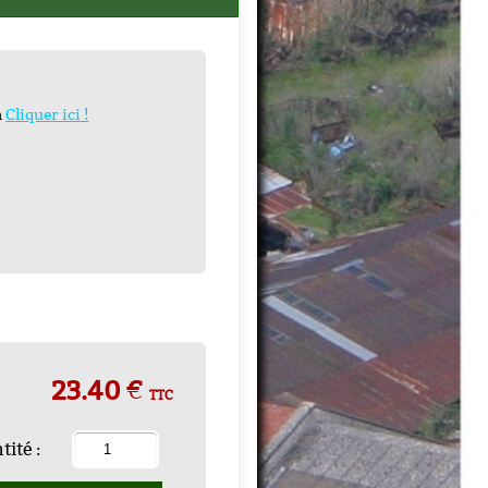
n
Cliquer ici !
23.40 €
TTC
ité :