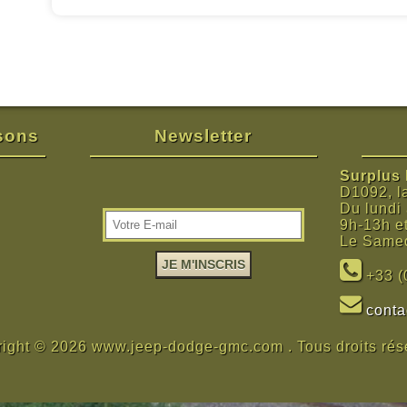
isons
Newsletter
Surplus M
D1092, l
Du lundi
9h-13h e
Le Samed
+33 (
cont
ight © 2026 www.jeep-dodge-gmc.com . Tous droits rés