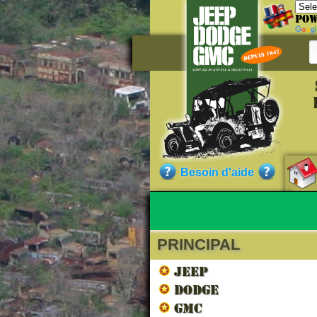
Pow
Référe
SC1561D
Besoin d'aide
Qualité :
PRINCIPAL
Nos cli
JEEP
DODGE
GMC