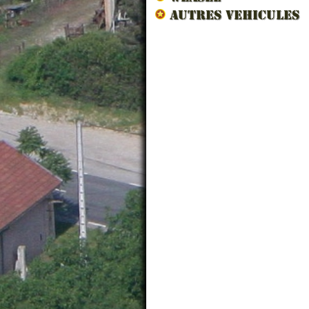
AUTRES VEHICULES
BRUN GRIS FONC...
TRA
23.40 € TTC
79.9