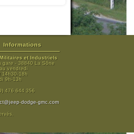
Informations
ilitaires et Industriels
a gare - 38840 La Sône
 au vendredi
t 14h30-18h
i 9h-13h
0) 476 644 356
act@jeep-dodge-gmc.com
ervés.