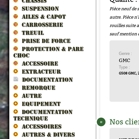
CHASSIS
Pièce neuf de 
SUSPENSION
AILES & CAPOT
autre. Pièce n'
CARROSSERIE
rouilles suite
TREUIL
sauf mention 
PRISE DE FORCE
PROTECTION & PARE
Genre :
CHOC
GMC
ACCESSOIRE
Type :
EXTRACTEUR
G508 GMC, 2
DOCUMENTATION
REMORQUE
AUTRE
EQUIPEMENT
DOCUMENTATION
TECHNIQUE
Nos clie
¤
ACCESSOIRES
AUTRES & DIVERS