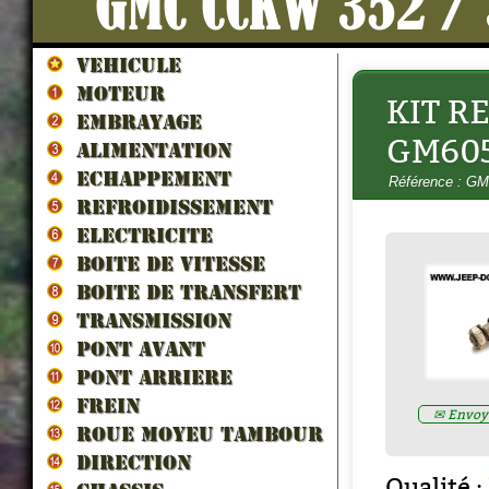
GMC CCKW 352 /
VEHICULE
MOTEUR
KIT R
EMBRAYAGE
GM605
ALIMENTATION
GRAISSE NLGI 2 CARTOUCHE
ECHAPPEMENT
Référence : G
400G
- 1228257BP
REFROIDISSEMENT
Prix : 12.10€ HT
ELECTRICITE
BOITE DE VITESSE
BOITE DE TRANSFERT
TRANSMISSION
PONT AVANT
PONT ARRIERE
FREIN
✉ Envoye
ROUE MOYEU TAMBOUR
DIRECTION
Qualité :