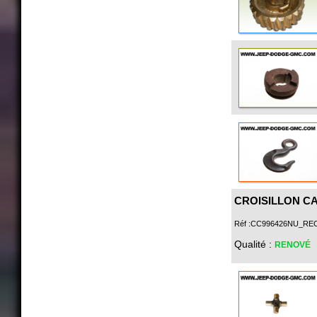
CROISILLON C
Réf :CC996426NU_RE
Qualité :
RENOVÉ