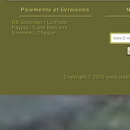
Paiements et livraisons
N
DB Schenker / La Poste
Paypal / Carte Bancaire
Virement / Chèque
Copyright © 2026 www.jeep-