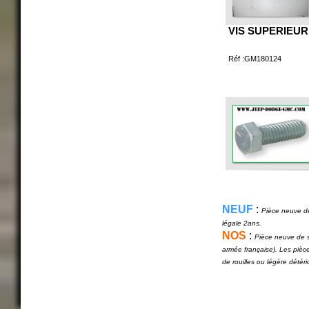
VIS SUPERIEUR 
Réf :GM180124
NEUF
:
Pièce neuve de
légale 2ans.
NOS
:
Pièce neuve de s
armée française). Les pièc
de rouilles ou légère détér