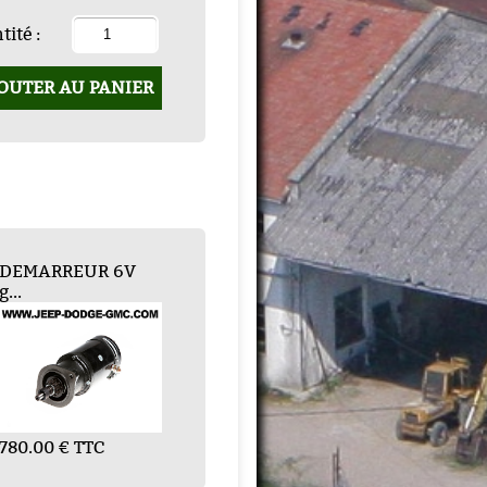
ité :
OUTER AU PANIER
ALAIS DYNAMO
DEMARREUR 6V
REGULATEUR 6V ...
g...
180.00 € TTC
0.80 € TTC
780.00 € TTC