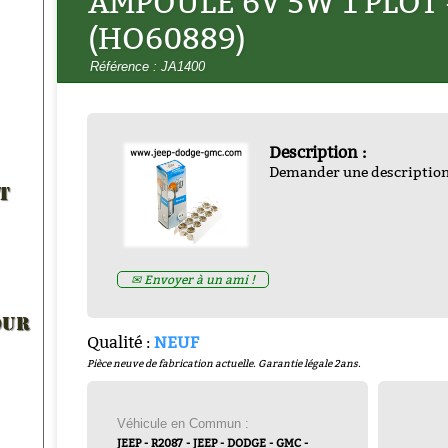
AMPOULE 6V 5W 1 PLOT 
(HO60889)
Référence : JA1400
Description :
ULE 6V 36/36W 2 PLOTS
LANTERNE FEU ARRIERE
Demander une descriptio
HE - BA21d
- HO60887_6V
6V (Stop Ovale Rouge)
- WO
T
Prix : 5.00€ HT
Prix : -1.00€ HT
✉ Envoyer à un ami !
OUR
Qualité :
NEUF
Pièce neuve de fabrication actuelle. Garantie légale 2ans.
Véhicule en Commun :
JEEP - R2087 - JEEP - DODGE - GMC -