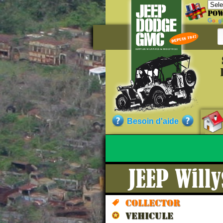
Pow
Référe
JA1400
Besoin d'aide
Qualité :
JEEP Will
Nos cli
Collector
VEHICULE