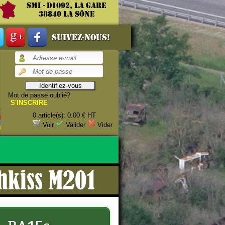
SMI - D1092, La gare
38840 La Sône
Suivez-nous!
Mot de passe oublié?
S'INSCRIRE
0 article(s): 0.00 € HT
Voir
Valider
Vider
hkiss M201