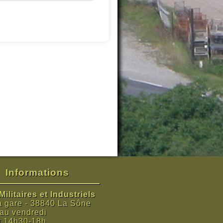
Informations
ilitaires et Industriels
a gare - 38840 La Sône
 au vendredi
t 14h30-18h