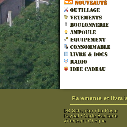
NOUVEAUTÉ
OUTILLAGE
VETEMENTS
BOULONNERIE
AMPOULE
EQUIPEMENT
CONSOMMABLE
LIVRE & DOCS
RADIO
IDEE CADEAU
Paiements et livra
DB Schenker / La Poste
Paypal / Carte Bancaire
Virement / Chèque