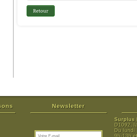
isons
Newsletter
Surplus M
D1092, l
Du lundi
9h-13h e