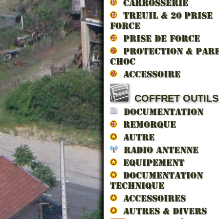
CARROSSERIE
TREUIL & 20 prise
force
PRISE DE FORCE
PROTECTION & PAR
CHOC
ACCESSOIRE
COFFRET OUTILS
DOCUMENTATION
LANTERNE FEU A...
JOINT LIEGE CO...
AMP
B
REMORQUE
...
AUTRE
RADIO ANTENNE
EQUIPEMENT
DOCUMENTATION
TECHNIQUE
Sur Devis
7.20 € TTC
6.00
ACCESSOIRES
10
AUTRES & DIVERS