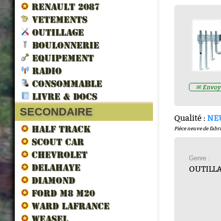
RENAULT 2087
VETEMENTS
OUTILLAGE
BOULONNERIE
EQUIPEMENT
RADIO
LES VEHICULES ALLIES DE 
CONSOMMABLE
✉ Envoye
LIBERATION par francois berti
LIVRE & DOCS
ZND300022
Prix : 16.67€ HT
SECONDAIRE
Qualité :
NE
HALF TRACK
Pièce neuve de fabri
SCOUT CAR
CHEVROLET
Genre :
DELAHAYE
OUTILL
DIAMOND
FORD M8 M20
WARD LAFRANCE
WEASEL