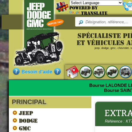
Powered by
Translate
Pr
Spécialiste p
Merci de remplir le f
Référence
et véhicules 
jeep, dodge, gmc, chevrolet, sc
E-mail :
KT79621805
Commentaire (Max 500 le
Qualité :
NEUF
Besoin d'aide
Pièce neuve de fabrication ac
Bourse LALONDE 
Bourse SAI
PRINCIPAL
Saisir le code suivant :
Nos clients ont aussi commandé
EXTR
JEEP
DODGE
Référence : KT
GMC