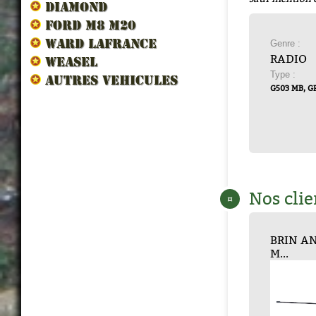
DIAMOND
FORD M8 M20
WARD LAFRANCE
Genre :
RADIO
WEASEL
Type :
AUTRES VEHICULES
G503 MB, G
Nos clie
¤
BOITE JONCTION...
BRIN ANTENNE
CAISSON DE RAD...
BRIN A
CONTR
ALI
M...
M...