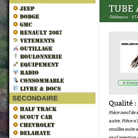
TUBE 
JEEP
DODGE
Référence : VT
GMC
RENAULT 2087
VETEMENTS
OUTILLAGE
LES VEHICULES ALLIES DE 
LIBERATION par francois berti
BOULONNERIE
ZND300022
EQUIPEMENT
Prix : 16.67€ HT
RADIO
CONSOMMABLE
✉ Envoye
LIVRE & DOCS
SECONDAIRE
Qualité :
HALF TRACK
Pièce neuf de 
SCOUT CAR
autre. Pièce n'
CHEVROLET
rouilles suite
DELAHAYE
sauf mention 