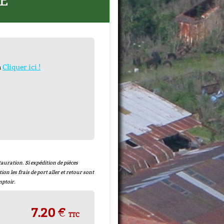
E
n
Cliquer ici !
 + Joint
uivre
-
auration. Si expédition de pièces
tion les frais de port aller et retour sont
mptoir.
7.20 €
TTC