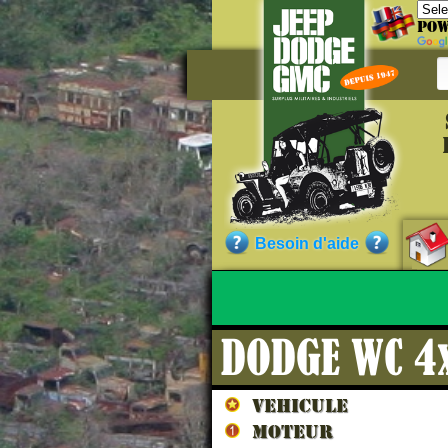
Pow
Référe
CC60088
Qualité :
Besoin d'aide
Sans garantie.)
DODGE WC 4x
Nos cli
VEHICULE
MOTEUR