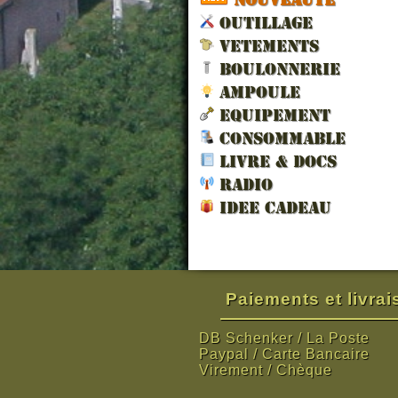
OUTILLAGE
VETEMENTS
BOULONNERIE
AMPOULE
EQUIPEMENT
CONSOMMABLE
LIVRE & DOCS
RADIO
IDEE CADEAU
Paiements et livra
DB Schenker / La Poste
Paypal / Carte Bancaire
Virement / Chèque