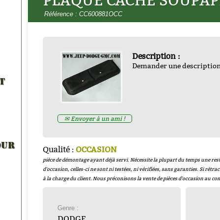
PLAQUE CACHE SOUPAP
Référence : CC600881OCC
Description :
Demander une descriptio
CARTOUCHE FILTRE A HUILE
T
 MOTEUR ESSENCE 20W50
caoutchouc et 3 joints c
Collection) 5 litres
- H20W50
WOA1236
Prix : 65.00€ HT
Prix : 13.00€ HT
✉ Envoyer à un ami !
OUR
Qualité :
OCCASION
pièce de démontage ayant déjà servi. Nécessite la plupart du temps une rest
d'occasion, celles-ci ne sont ni testées, ni vérifiées, sans garanties. Si rétrac
à la charge du client. Nous préconisons la vente de pièces d'occasion au co
Genre :
DODGE