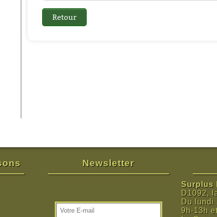
isons
Newsletter
Surplus M
D1092, l
Du lundi
9h-13h e