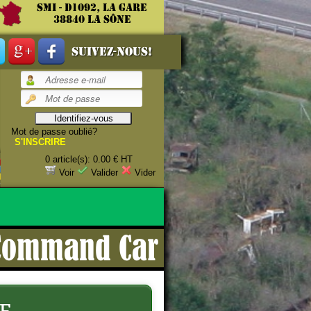
SMI - D1092, La gare
38840 La Sône
Suivez-nous!
Mot de passe oublié?
S'INSCRIRE
0 article(s): 0.00 € HT
estauration.
Voir
Valider
Vider
 Command Car