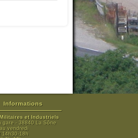
Informations
ilitaires et Industriels
a gare - 38840 La Sône
 au vendredi
t 14h30-18h