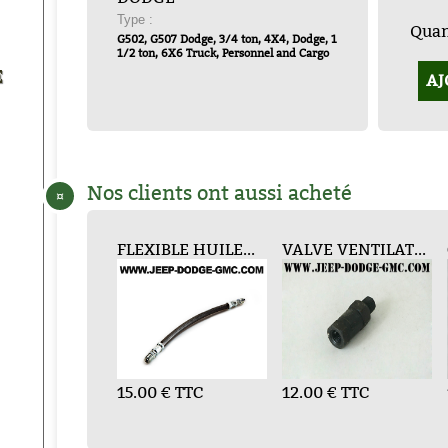
Type :
Quant
G502, G507 Dodge, 3/4 ton, 4X4, Dodge, 1
1/2 ton, 6X6 Truck, Personnel and Cargo
E
AJ
Nos clients ont aussi acheté
¤
USSINETS BIE...
FLEXIBLE HUILE...
PASTILLE DESSA...
VALVE VENTILAT...
POULIE DE VILE...
C
.00 € TTC
15.00 € TTC
4.44 € TTC
12.00 € TTC
69.60 € TTC
7