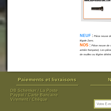
NEUF
:
Pièce neuve de
légale 2ans.
NOS
:
Pièce neuve de s
armée française). Les pièc
de rouilles ou légère détér
Paiements et livraisons
N
DB Schenker / La Poste
Paypal / Carte Bancaire
Virement / Chèque