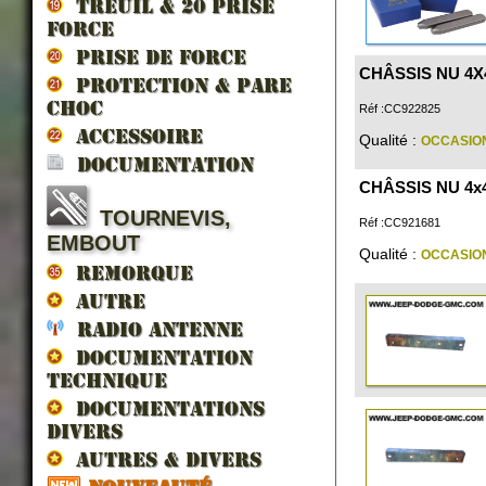
TREUIL & 20 prise
force
PRISE DE FORCE
CHÂSSIS NU 4X4 
PROTECTION & PARE
CHOC
Réf :CC922825
ACCESSOIRE
Qualité :
OCCASIO
DOCUMENTATION
CHÂSSIS NU 4x4 
TOURNEVIS,
Réf :CC921681
EMBOUT
Qualité :
OCCASIO
REMORQUE
AUTRE
RADIO ANTENNE
DOCUMENTATION
TECHNIQUE
DOCUMENTATIONS
DIVERS
AUTRES & DIVERS