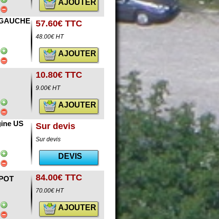
AJOUTER
 GAUCHE
57.60€ TTC
48.00€ HT
AJOUTER
10.80€ TTC
9.00€ HT
AJOUTER
ine US
Sur devis
Sur devis
DEVIS
84.00€ TTC
APOT
70.00€ HT
AJOUTER