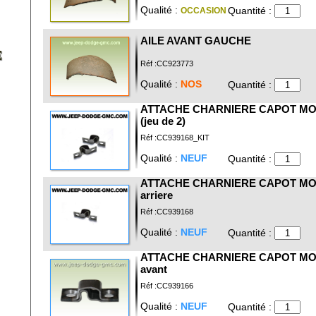
Qualité :
Quantité :
OCCASION
AILE AVANT GAUCHE
E
Réf :CC923773
Qualité :
NOS
Quantité :
ATTACHE CHARNIERE CAPOT M
(jeu de 2)
Réf :CC939168_KIT
Qualité :
NEUF
Quantité :
ATTACHE CHARNIERE CAPOT M
arriere
Réf :CC939168
Qualité :
NEUF
Quantité :
ATTACHE CHARNIERE CAPOT M
avant
Réf :CC939166
Qualité :
NEUF
Quantité :