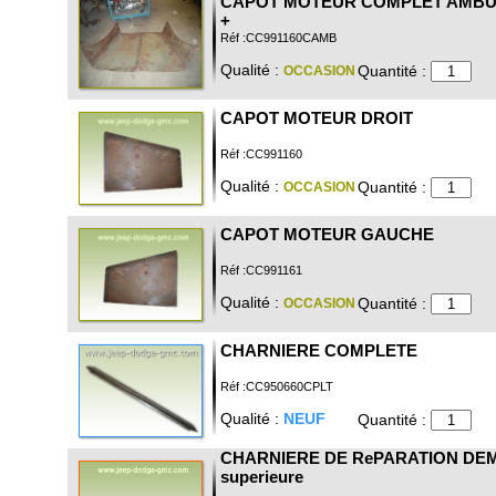
CAPOT MOTEUR COMPLET AMB
+
Réf :CC991160CAMB
Qualité :
Quantité :
OCCASION
CAPOT MOTEUR DROIT
Réf :CC991160
Qualité :
Quantité :
OCCASION
CAPOT MOTEUR GAUCHE
Réf :CC991161
Qualité :
Quantité :
OCCASION
CHARNIERE COMPLETE
Réf :CC950660CPLT
Qualité :
NEUF
Quantité :
CHARNIERE DE RePARATION DEM
superieure