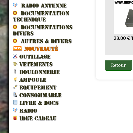
RCHE...
A...
MA
RADIO ANTENNE
DOCUMENTATION
TECHNIQUE
DOCUMENTATIONS
DIVERS
50.40 € TTC
18.00 € TTC
28.80 € TTC
3.60 € TTC
AUTRES & DIVERS
.00 € TTC
30.00 € TTC
36
NOUVEAUTÉ
OUTILLAGE
VETEMENTS
BOULONNERIE
AMPOULE
EQUIPEMENT
CONSOMMABLE
LIVRE & DOCS
RADIO
IDEE CADEAU