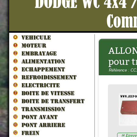
DODGE WC 4x4 /
Com
VEHICULE
MOTEUR
ALLON
LES VEHICULES ALLIES DE 
EMBRAYAGE
LIBERATION par francois berti
pour t
ZND300022
ALIMENTATION
Prix : 16.67€ HT
ECHAPPEMENT
Référence : CC
REFROIDISSEMENT
ELECTRICITE
BOITE DE VITESSE
BOITE DE TRANSFERT
TRANSMISSION
PONT AVANT
PONT ARRIERE
FREIN
✉ Envoye