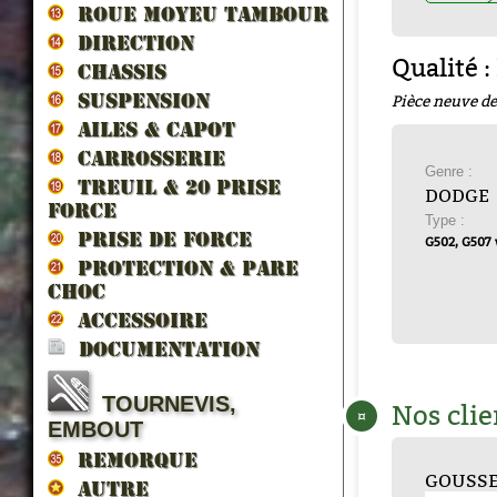
ROUE MOYEU TAMBOUR
DIRECTION
Qualité :
CHASSIS
Pièce neuve de
SUSPENSION
AILES & CAPOT
CARROSSERIE
Genre :
TREUIL & 20 prise
DODGE
force
Type :
PRISE DE FORCE
G502, G507
PROTECTION & PARE
CHOC
ACCESSOIRE
DOCUMENTATION
TOURNEVIS,
Nos clie
¤
EMBOUT
REMORQUE
PPORT
GOUJON de SUPP...
RENFORT DE TRA...
TAMPON AVANT
GOUSSET PARE C...
RIVET (à chau...
SU
AUTRE