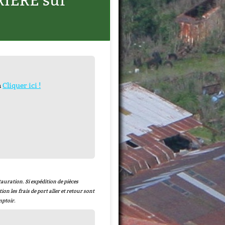
IERE sur
n
Cliquer ici !
auration. Si expédition de pièces
tion les frais de port aller et retour sont
mptoir.