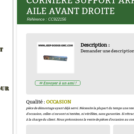
CORNIERE SUPPORT ARR
AILE AVANT DROITE
Référence : CC922156
Description :
EHICULES ALLIES DE LA
T
Demander une descriptio
TION par francois bertin
-
-
ZND300022
Prix : € HT
Prix : 16.67€ HT
✉ Envoyer à un ami !
OUR
Qualité :
OCCASION
pièce de démontage ayant déjà servi. Nécessite la plupart du temps une rest
d'occasion, celles-ci ne sont ni testées, ni vérifiées, sans garanties. Si rétrac
à la charge du client. Nous préconisons la vente de pièces d'occasion au co