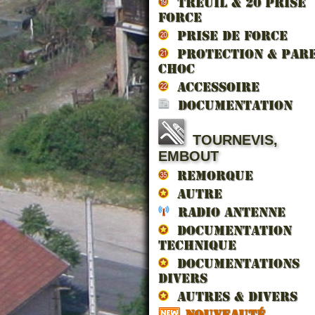
TREUIL & 20 prise
force
PRISE DE FORCE
PROTECTION & PAR
CHOC
ACCESSOIRE
DOCUMENTATION
TOURNEVIS,
EMBOUT
REMORQUE
AUTRE
SUPPORT DE ROU...
SUPPORT AILE T...
ALL
VI
RADIO ANTENNE
GAU
DOCUMENTATION
TECHNIQUE
DOCUMENTATIONS
DIVERS
AUTRES & DIVERS
336.00 € TTC
48.00 € TTC
5.
98.4
NOUVEAUTÉ