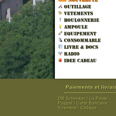
OUTILLAGE
VETEMENTS
BOULONNERIE
AMPOULE
EQUIPEMENT
CONSOMMABLE
LIVRE & DOCS
RADIO
IDEE CADEAU
Paiements et livra
DB Schenker / La Poste
Paypal / Carte Bancaire
Virement / Chèque