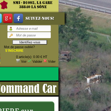
SMI - D1092, La gare
38840 La Sône
Suivez-nous!
Mot de passe oublié?
ROITE
S'INSCRIRE
0 article(s): 0.00 € HT
estauration.
Voir
Valider
Vider
 Command Car