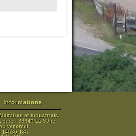
Informations
ilitaires et Industriels
a gare - 38840 La Sône
 au vendredi
t 14h30-18h