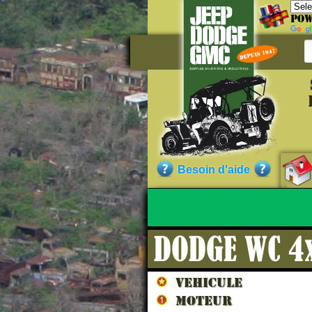
Pow
Référe
CC92215
Qualité :
Besoin d'aide
Sans garantie.)
DODGE WC 4x
Nos cli
VEHICULE
MOTEUR