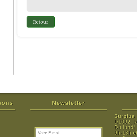
isons
Newsletter
Surplus M
D1092, l
Du lundi
9h-13h e